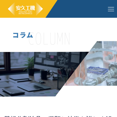
コ
ン
テ
ン
ツ
へ
ス
キ
ッ
プ