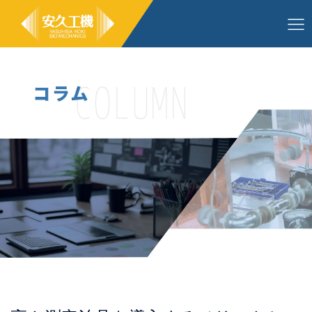
コ
ン
テ
ン
ツ
へ
ス
キ
ッ
プ