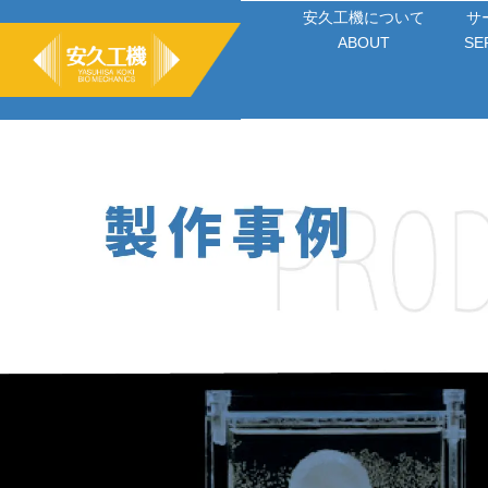
コ
安久工機について
サ
ン
ABOUT
SE
テ
ン
ツ
へ
ス
キ
ッ
プ