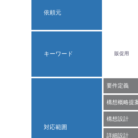
依頼元
キーワード
販促用
要件定義
構想概略提
構想設計
対応範囲
詳細設計