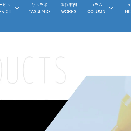
ービス
ヤスラボ
製作事例
コラム
ニュ
RVICE
YASULABO
WORKS
COLUMN
NE